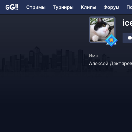
Стримы
Турниры
Клипы
Форум
П
ic
Имя
Алексей Дектяре