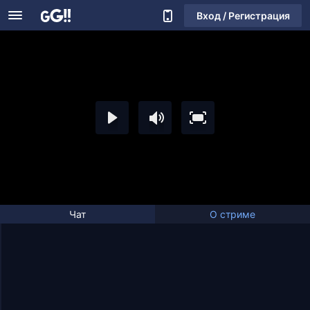
Вход / Регистрация
Чат
О стриме