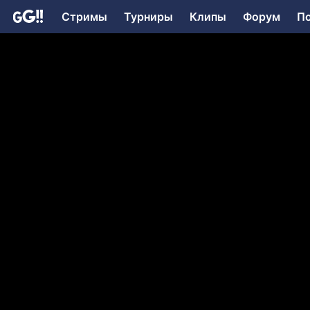
Стримы
Турниры
Клипы
Форум
П