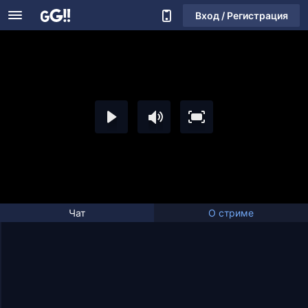
Вход / Регистрация
Чат
О стриме