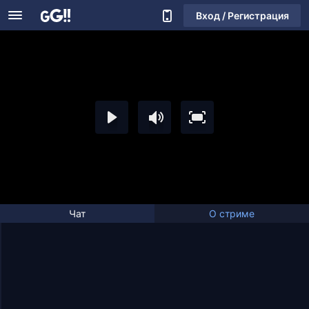
Вход / Регистрация
Чат
О стриме