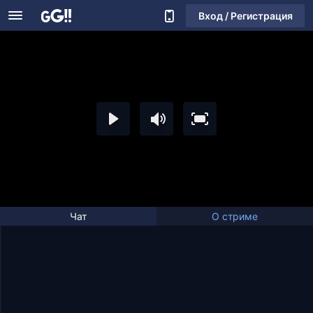
Вход / Регистрация
Чат
О стриме