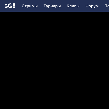
Стримы
Турниры
Клипы
Форум
П