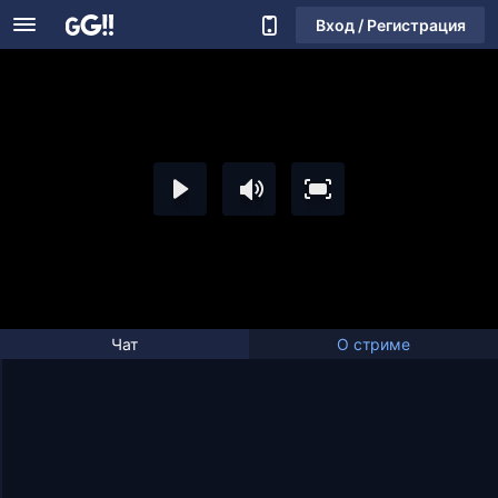
Вход / Регистрация
Чат
О стриме