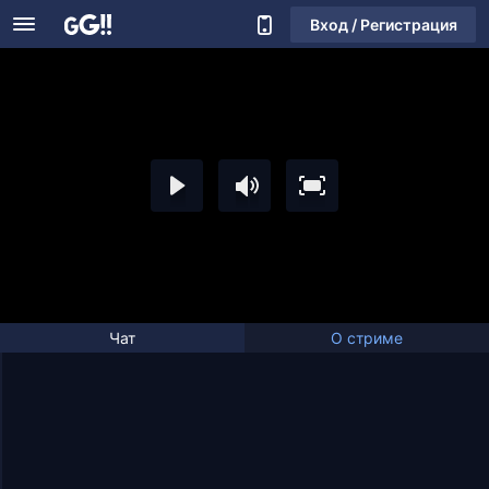
Вход / Регистрация
Чат
О стриме