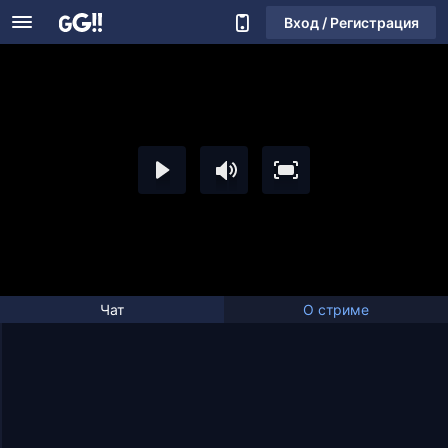
Вход / Регистрация
Чат
О стриме