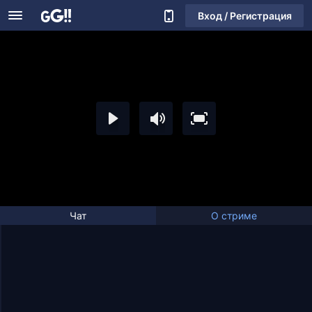
Вход / Регистрация
Чат
О стриме