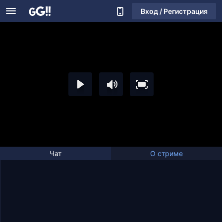
Вход / Регистрация
Чат
О стриме