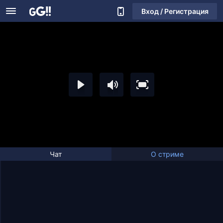
Вход / Регистрация
Чат
О стриме