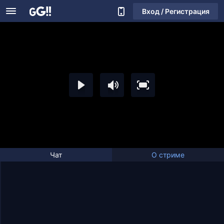
Вход / Регистрация
Чат
О стриме