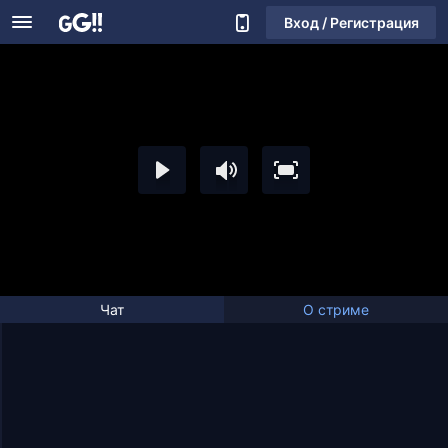
Вход / Регистрация
Чат
О стриме