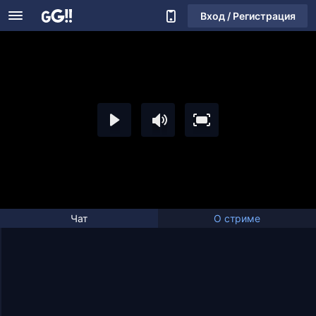
Вход / Регистрация
Чат
О стриме