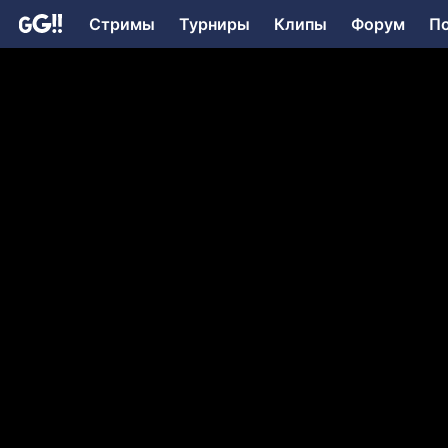
Стримы
Турниры
Клипы
Форум
П