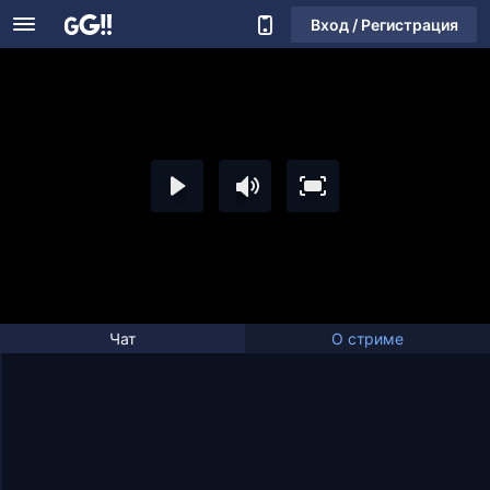
Вход / Регистрация
Чат
О стриме