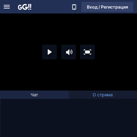
Вход / Регистрация
Чат
О стриме