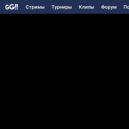
Стримы
Турниры
Клипы
Форум
П