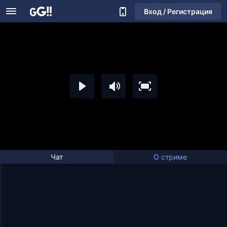
Вход / Регистрация
Чат
О стриме