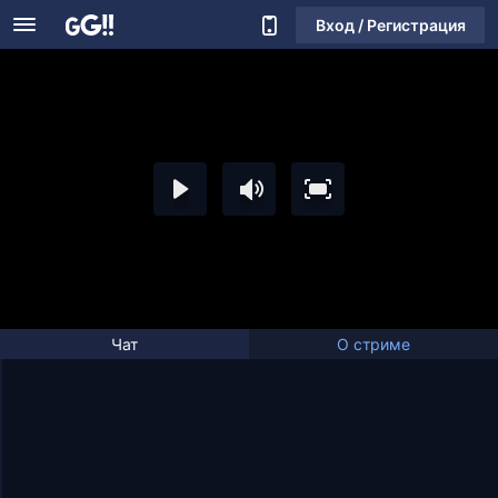
Вход / Регистрация
Чат
О стриме