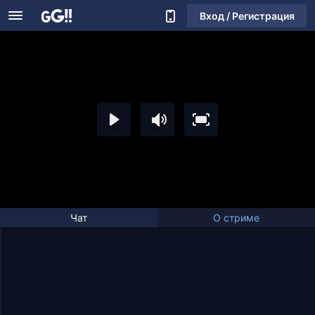
Вход / Регистрация
Чат
О стриме