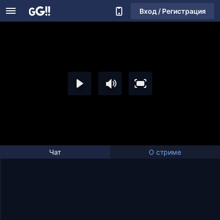
Вход / Регистрация
Чат
О стриме