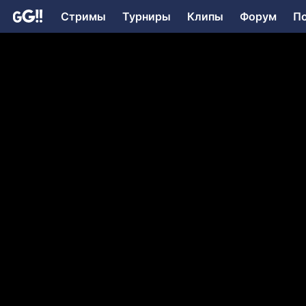
Стримы
Турниры
Клипы
Форум
П