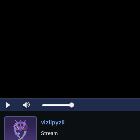
vizlipyzli
Stream