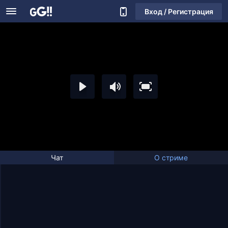
Вход / Регистрация
Чат
О стриме