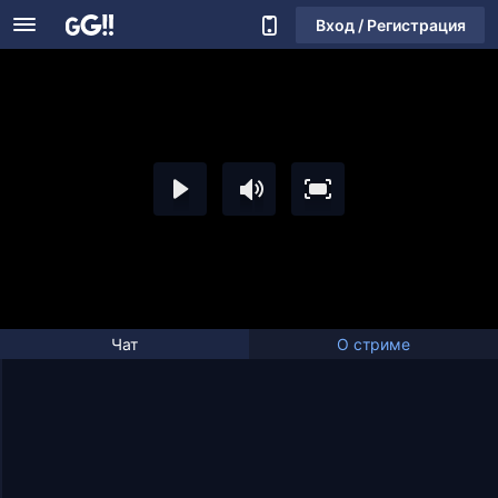
Вход / Регистрация
Чат
О стриме