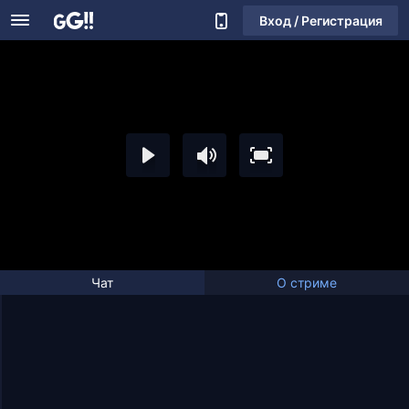
Вход / Регистрация
Чат
О стриме