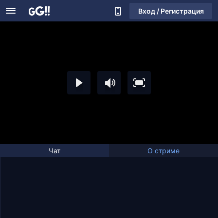
Вход / Регистрация
Чат
О стриме