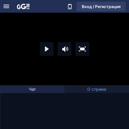
Вход / Регистрация
Чат
О стриме