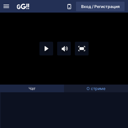
Вход / Регистрация
Чат
О стриме