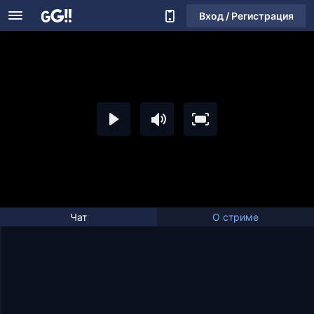
Вход / Регистрация
Чат
О стриме