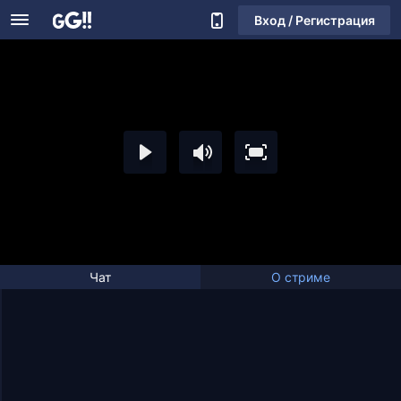
Вход / Регистрация
Чат
О стриме