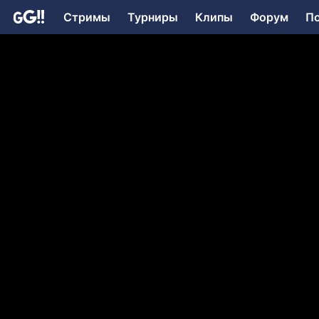
Стримы
Турниры
Клипы
Форум
П