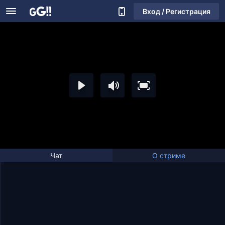
Вход / Регистрация
Чат
О стриме