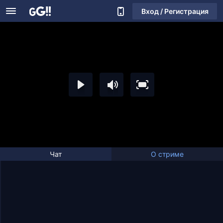
Вход / Регистрация
Чат
О стриме