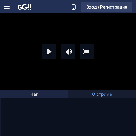
Вход / Регистрация
Чат
О стриме