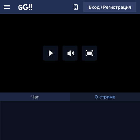
Вход / Регистрация
Чат
О стриме