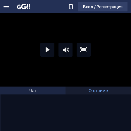
Вход / Регистрация
Чат
О стриме