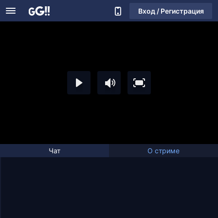
Вход / Регистрация
Чат
О стриме