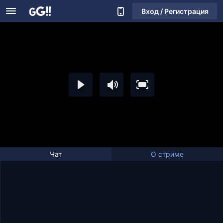
Вход / Регистрация
Чат
О стриме