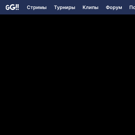
Стримы
Турниры
Клипы
Форум
П