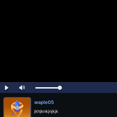
waple05
jkhjknkjnjkjk