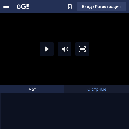
Вход / Регистрация
Чат
О стриме