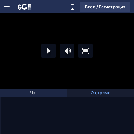
Вход / Регистрация
Чат
О стриме