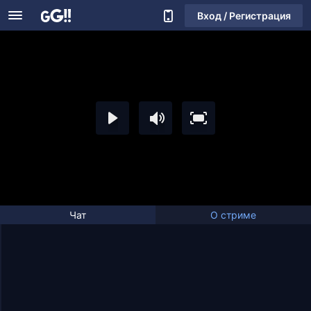
Вход / Регистрация
Чат
О стриме