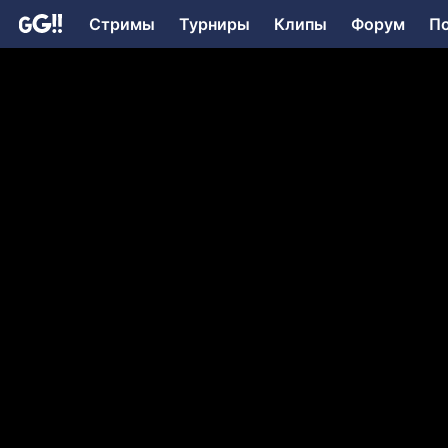
Стримы
Турниры
Клипы
Форум
П