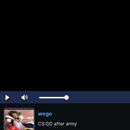
wego
CS:GO after army