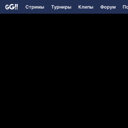
Стримы
Турниры
Клипы
Форум
П