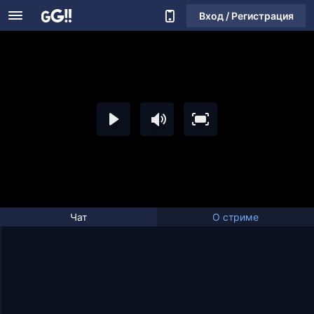
Вход / Регистрация
Чат
О стриме