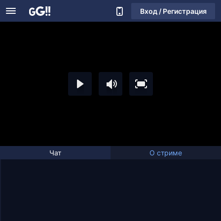
Вход / Регистрация
Чат
О стриме