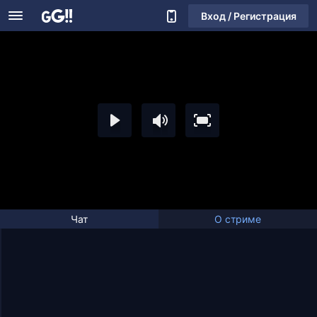
Вход / Регистрация
Чат
О стриме